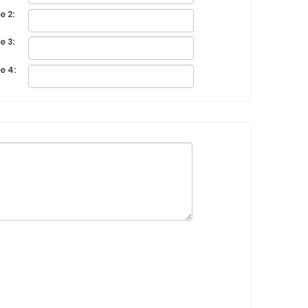
e 2:
e 3:
e 4: