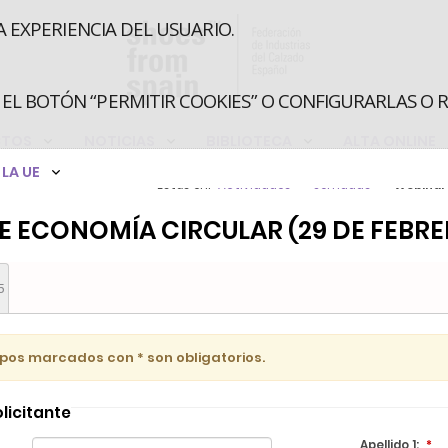
A EXPERIENCIA DEL USUARIO.
EL BOTÓN “PERMITIR COOKIES” O CONFIGURARLAS O 
CTOS
NOTICIAS
BIBLIOTECA
ALTA ONLINE
LA UE
Estás en:
Actividades
Jornadas
Webinari
E ECONOMÍA CIRCULAR (29 DE FEBRER
5
pos marcados con * son obligatorios.
licitante
Apellido 1
:
*