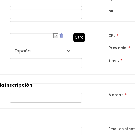
NIF
:
CP
:
*
Provincia
:
*
Email
:
*
la inscripción
Marca :
*
Email asistent