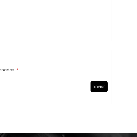
ionadas
*