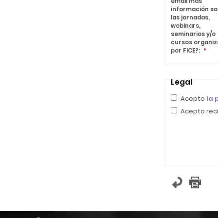
email más
información s
las jornadas,
webinars,
seminarios y/o
cursos organi
por FICE?:
*
Legal
Acepto
la 
Acepto reci