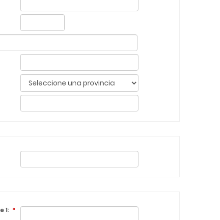
e 1:
*