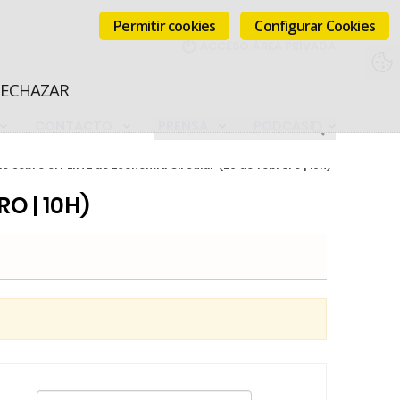
Permitir cookies
Configurar Cookies
RECHAZAR
CONTACTO
PRENSA
PODCAST
o sobre el PERTE de Economía Circular (29 de febrero | 10h)
O | 10H)