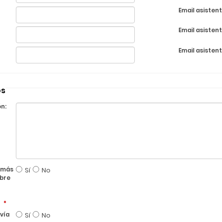
Email asistent
Email asistent
Email asistent
os
n:
r más
Sí
No
obre
*
 vía
Sí
No