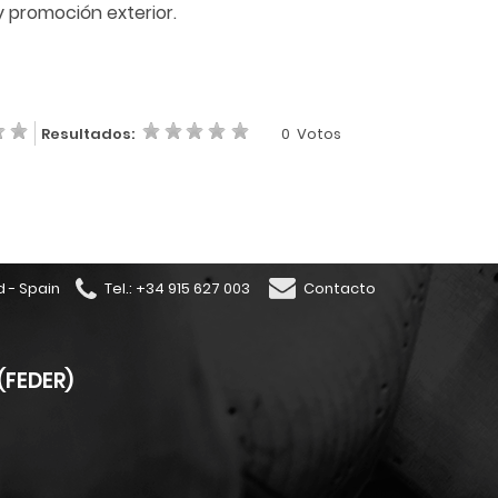
y promoción exterior.
Resultados:
0
Votos
d - Spain
Tel.: +34 915 627 003
Contacto
(FEDER)