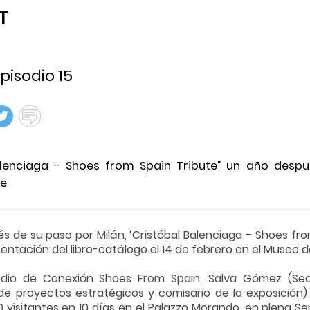
T
pisodio 15
alenciaga - Shoes from Spain Tribute" un año después:
te
 de su paso por Milán, ‘Cristóbal Balenciaga – Shoes fro
esentación del libro-catálogo el 14 de febrero en el Museo de
odio de Conexión Shoes From Spain, Salva Gómez (Secr
de proyectos estratégicos y comisario de la exposición)
visitantes en 10 días en el Palazzo Morando, en plena Sem