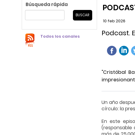
Búsqueda rápida
PODCAS
10
feb
2026
Podcast. E
Todos los canales
"Cristóbal B
impresionan
Un año después
círculo: la pr
En este epis
(responsable 
más de 25.000 