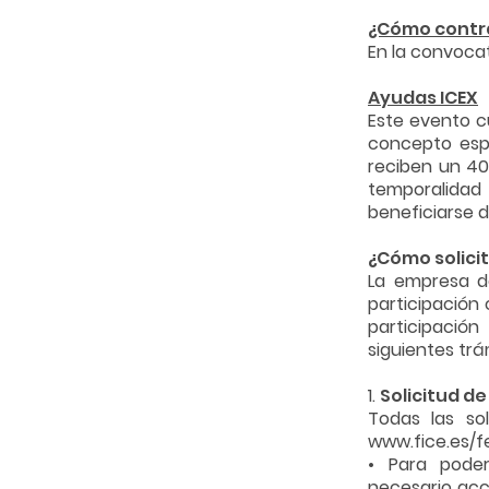
¿Cómo contra
En la convocat
Ayudas ICEX
Este evento c
concepto esp
reciben un 40
temporalidad
beneficiarse 
¿Cómo solicit
La empresa de
participación 
participació
siguientes trá
1.
Solicitud de
Todas las so
www.fice.es/fe
• Para poder
necesario acc