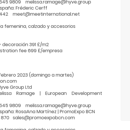
3 545 9809 melissa.ramage@hyve.group
spaña: Fréderic Cerff
2 442 meet@meetinternational.net
a femenina, calzado y accesorios
+ decoración 391 £/m2
istration fee 699 £/empresa
4 febrero 2023 (domingo a martes)
don.com
Hyve Group Ltd
elissa Ramage | European Development
3 545 9809 melissa.ramage@hyve.group
spaña: RosaAna Martínez | PromoExpo BCN
4 870 sales@promoexpobcn.com
a femenina, calzado y accesorios