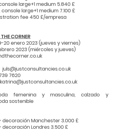
1 console large+1 medium 5.840 £
 2 console large+1 medium 7.100 £
istration fee 450 £/empresa
 THE CORNER
-20 enero 2023 (jueves y viernes)
ebrero 2023 (miércoles y jueves)
ndthecorner.co.uk
uls@justconsultancies.co.uk
7739 7620
 katrina@justconsultancies.co.uk
oda femenina y masculina, calzado y
oda sostenible
+ decoración Manchester 3.000 £
+ decoración Londres 3.500 £