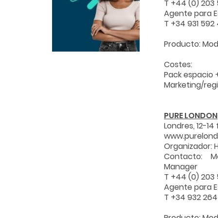
T +44 (0) 20
Agente para E
T +34 931 59
Producto: Mod
Costes:
Pack espacio 
Marketing/reg
PURE LONDON
Londres, 12-1
www.purelon
Organizador: 
Contacto: M
Manager
T +44 (0) 20
Agente para E
T +34 932 26
Producto: Mod