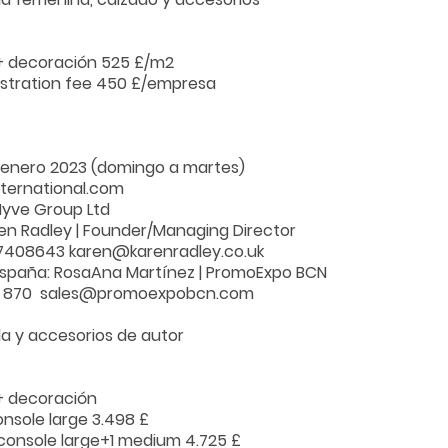
+ decoración 525 £/m2
istration fee 450 £/empresa
1 enero 2023 (domingo a martes)
ternational.com
Hyve Group Ltd
en Radley | Founder/Managing Director
7408643 karen@karenradley.co.uk
spaña: RosaAna Martínez | PromoExpo BCN
4 870 sales@promoexpobcn.com
a y accesorios de autor
+ decoración
console large 3.498 £
1 console large+1 medium 4.725 £