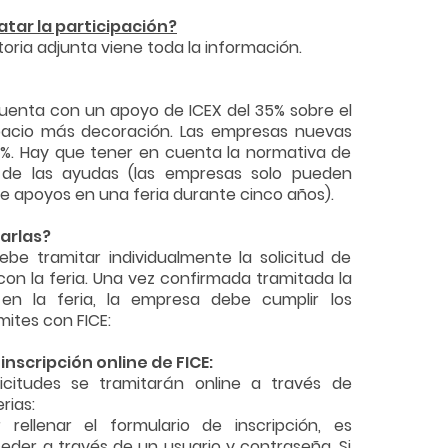
tar la participación?
oria adjunta viene toda la información.
uenta con un apoyo de ICEX del 35% sobre el
acio más decoración. Las empresas nuevas
%. Hay que tener en cuenta la normativa de
 de las ayudas (las empresas solo pueden
de apoyos en una feria durante cinco años).
arlas?
be tramitar individualmente la solicitud de
con la feria. Una vez confirmada tramitada la
n en la feria, la empresa debe cumplir los
mites con FICE:
 inscripción online de FICE:
licitudes se tramitarán online a través de
rias:
 rellenar el formulario de inscripción, es
eder a través de un usuario y contraseña. Si