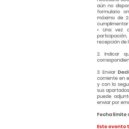
aún no dispo
formulario on
máximo de 24
cumplimentar l
• Una vez c
participación
recepción de 
2. Indicar q
correspondient
3. Enviar
Decl
corriente en e
y con la segu
sus apartados,
puede adjunta
enviar por ema
Fecha límite 
Este evento t