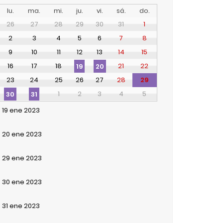
lu.
ma.
mi.
ju.
vi.
sá.
do.
26
27
28
29
30
31
1
2
3
4
5
6
7
8
9
10
11
12
13
14
15
16
17
18
21
22
19
20
23
24
25
26
27
28
29
1
2
3
4
5
30
31
19
ene
2023
20
ene
2023
29
ene
2023
30
ene
2023
31
ene
2023