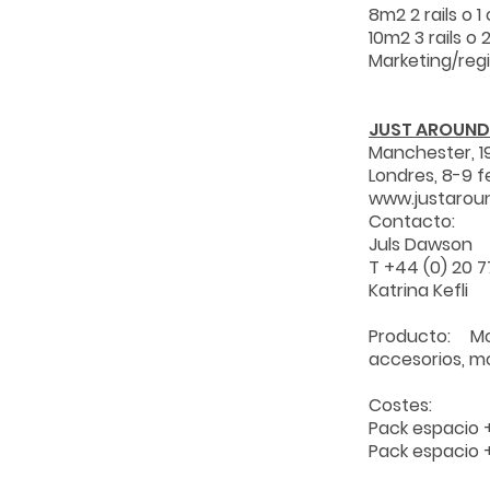
8m2 2 rails o 
10m2 3 rails o
Marketing/reg
JUST AROUND
Manchester, 19
Londres, 8-9 f
www.justarou
Contacto:
Juls Dawson j
T +44 (0) 20 
Katrina Kefli
Producto: M
accesorios, m
Costes:
Pack espacio 
Pack espacio 