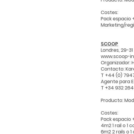
Costes:
Pack espacio 
Marketing/reg
SCOOP
Londres, 29-3
www.scoop-in
Organizador: 
Contacto: Kar
T +44 (0) 794
Agente para E
T +34 932 26
Producto: Mod
Costes:
Pack espacio 
4m2 1 rail o 1 
6m2 2 rails o 