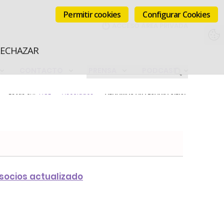
Permitir cookies
Configurar Cookies
RECHAZAR
CONTACTO
PRENSA
PODCAST
Estás en:
FICE
Asociados
ALHAMAS ARTESANIA S.L.U.
 socios actualizado