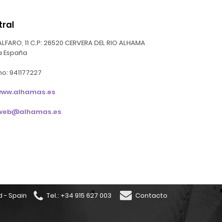
tral
ALFARO, 11
C.P: 26520
CERVERA DEL RIO ALHAMA
a
España
no: 941177227
ww.alhamas.es
web@alhamas.es
d - Spain
Tel.: +34 915 627 003
Contacto