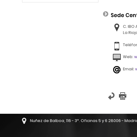
Sede Cen
C. IBO 
La Rioj
Teléfo
Web:
w
Email:
Nuñez de Balboa, 116 - 3ª. Oficinas 5 y 6 28006 - Madri