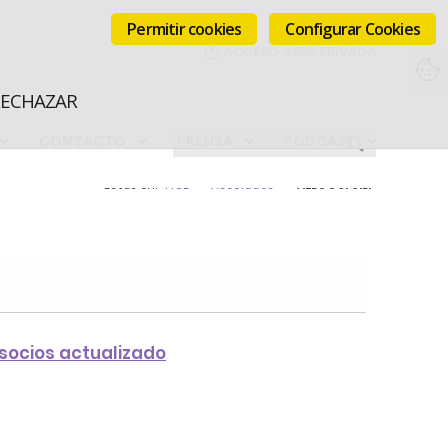
Permitir cookies
Configurar Cookies
RECHAZAR
CONTACTO
PRENSA
PODCAST
Estás en:
FICE
Asociados
AELOGUI S.L.
 socios actualizado