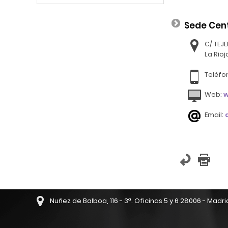
Sede Cen
C/ TEJ
La Rioj
Teléfo
Web:
w
Email:
Nuñez de Balboa, 116 - 3ª. Oficinas 5 y 6 28006 - Madri