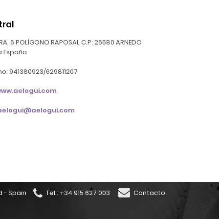
tral
ERA, 6 POLÍGONO RAPOSAL
C.P: 26580
ARNEDO
a
España
no: 941380923/629811207
ww.aelogui.com
aelogui@aelogui.com
d - Spain
Tel.: +34 915 627 003
Contacto