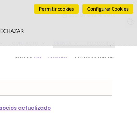
Permitir cookies
Configurar Cookies
RECHAZAR
CONTACTO
PRENSA
PODCAST
Estás en:
FICE
Asociados
3 SANTOR SHOES S.L.
 socios actualizado