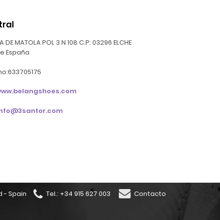
tral
A DE MATOLA POL 3 N 108
C.P: 03296
ELCHE
te
España
no:633705175
ww.belangshoes.com
info@3santor.com
d - Spain
Tel.: +34 915 627 003
Contacto