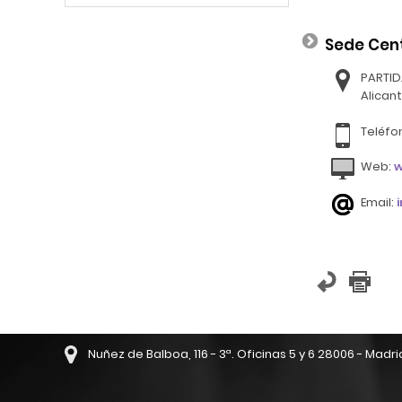
Sede Cen
PARTID
Alican
Teléfo
Web:
w
Email:
Nuñez de Balboa, 116 - 3ª. Oficinas 5 y 6 28006 - Madri