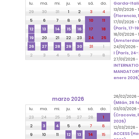
lu.
ma.
mi.
ju.
vi.
sá.
do.
Garda-Itali
13/01/2026 -
29
30
31
1
2
3
4
(Florencia,
5
6
7
8
9
10
11
17/01/2026 -
(París, 17-1
17
18
12
13
14
15
16
18/01/2026 -
20
21
22
23
24
25
19
(Amsterdam
31
1
26
27
28
29
30
24/01/2026 -
I (París, 24
2
3
4
5
6
7
8
27/01/2026 -
INTERNATIO
MANDATORY 
enero 2026
26/02/2026 
marzo 2026
(Milán, 26 
lu.
ma.
mi.
ju.
vi.
sá.
do.
03/03/2026 
(Cracovia, 
23
24
25
26
27
28
1
2026)
2
5
6
7
8
3
4
12/03/2026 -
ACCESS (Ho
9
10
11
14
15
12
13