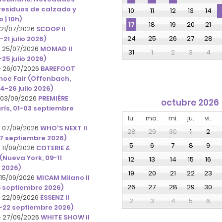
residuos de calzado y
10
11
12
13
14
io | 10h)
18
19
20
21
17
 21/07/2026
SCOOP II
24
25
26
27
28
-21 julio 2026)
- 25/07/2026
MOMAD II
31
1
2
3
4
25 julio 2026)
- 26/07/2026
BAREFOOT
hoe Fair (Offenbach,
4-26 julio 2026)
- 03/09/2026
PREMIÈRE
octubre 2026
arís, 01-03 septiembre
lu.
ma.
mi.
ju.
vi.
- 07/09/2026
WHO'S NEXT II
28
29
30
1
2
07 septiembre 2026)
5
6
7
8
9
 11/09/2026
COTERIE &
 (Nueva York, 09-11
12
13
14
15
16
 2026)
19
20
21
22
23
 15/09/2026
MICAM Milano II
26
27
28
29
30
15 septiembre 2026)
- 22/09/2026
ESSENZ II
2
3
4
5
6
-22 septiembre 2026)
- 27/09/2026
WHITE SHOW II