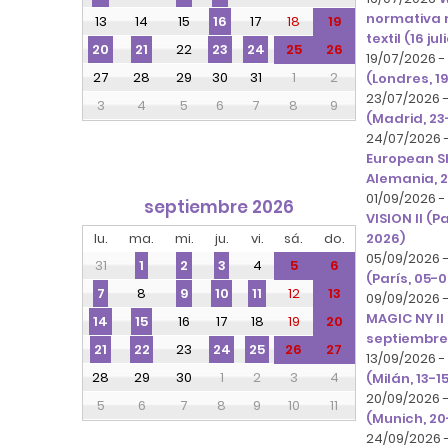
normativa 
13
14
15
17
18
19
16
textil (16 jul
22
25
26
20
21
23
24
19/07/2026 -
27
28
29
30
31
1
2
(Londres, 19
23/07/2026 
3
4
5
6
7
8
9
(Madrid, 23-
24/07/2026 
European S
Alemania, 2
01/09/2026 
septiembre 2026
VISION II (P
lu.
ma.
mi.
ju.
vi.
sá.
do.
2026)
05/09/2026 
31
4
5
6
1
2
3
(París, 05-
8
12
13
7
9
10
11
09/09/2026 -
MAGIC NY II
16
17
18
19
20
14
15
septiembre
23
26
27
21
22
24
25
13/09/2026 -
28
29
30
1
2
3
4
(Milán, 13-
20/09/2026 
5
6
7
8
9
10
11
(Munich, 20
24/09/2026 