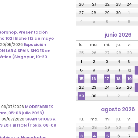
20
21
22
23
24
27
28
29
30
1
4
5
6
7
8
orshop. Presentación
junio 2026
o 102 | Elche | 12 de mayo
- 20/05/2026
Exposición
lu.
ma.
mi.
ju.
vi.
N LAB & SPAIN SHOES en
25
26
27
28
29
ático (Singapur, 19-20
1
2
3
4
5
8
9
10
11
12
15
16
17
18
19
22
23
24
25
26
30
1
2
3
29
- 06/07/2026
MODEFABRIEK
agosto 2026
am, 05-06 julio 2026)
- 09/07/2026
SPAIN SHOES &
lu.
ma.
mi.
ju.
vi.
 EXHIBITION (Tokio, 08-09
27
28
29
30
31
6
7
3
4
5
ebinario: Novedades