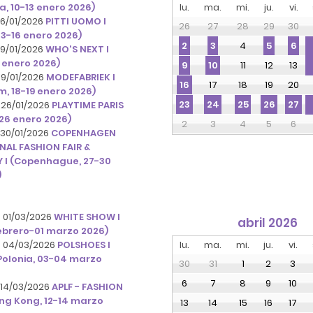
a, 10-13 enero 2026)
lu.
ma.
mi.
ju.
vi.
 16/01/2026
PITTI UOMO I
26
27
28
29
30
 13-16 enero 2026)
4
2
3
5
6
 19/01/2026
WHO'S NEXT I
9 enero 2026)
11
12
13
9
10
 19/01/2026
MODEFABRIEK I
17
18
19
20
16
, 18-19 enero 2026)
23
24
25
26
27
 26/01/2026
PLAYTIME PARIS
-26 enero 2026)
2
3
4
5
6
 30/01/2026
COPENHAGEN
NAL FASHION FAIR &
I (Copenhague, 27-30
)
- 01/03/2026
WHITE SHOW I
abril 2026
febrero-01 marzo 2026)
- 04/03/2026
POLSHOES I
lu.
ma.
mi.
ju.
vi.
Polonia, 03-04 marzo
30
31
1
2
3
6
7
8
9
10
 14/03/2026
APLF - FASHION
ng Kong, 12-14 marzo
13
14
15
16
17