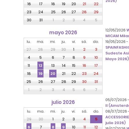
2026)
16
17
18
19
20
21
22
23
24
25
26
27
28
29
30
31
1
2
3
4
5
12/05/2026
W
mayo 2026
MICAM Milan
lu.
ma.
mi.
ju.
vi.
sá.
do.
19/05/2026 
SPAINFASHIO
27
28
29
30
1
2
3
Sudeste Asi
4
5
6
7
8
9
10
Mayo 2026)
11
13
14
15
16
17
12
18
21
22
23
24
19
20
25
26
27
28
29
30
31
1
2
3
4
5
6
7
05/07/2026 
julio 2026
II (Amsterd
lu.
ma.
mi.
ju.
vi.
sá.
do.
08/07/2026 
ACCESSORIES
29
30
1
2
3
4
5
julio 2026)
7
10
11
12
6
8
9
16/07/2026
W