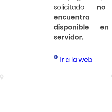
solicitado
no
encuentra
disponible e
servidor.
Ir a la web
Nuñez de Balboa, 116 - 3ª. Oficinas 5 y 6 28006 - Madrid - Spain
Fondo Europeo de Desarollo Regional (FEDER)
Una manera de hacer Europa