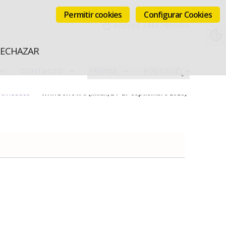
Permitir cookies
Configurar Cookies
RECHAZAR
CONTACTO
PRENSA
PODCAST
tividades
WHITE SHOW II (Milán, 24-27 septiembre 2026)