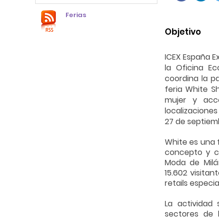
Ferias
Objetivo
ICEX España E
la Oficina E
coordina la p
feria White S
mujer y acce
localizaciones
27 de septiem
White es una 
concepto y c
Moda de Milán
15.602 visita
retails especia
La actividad
sectores de 