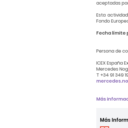
aceptadas por 
Esta activida
Fondo Europeo 
Fecha límite p
Persona de co
ICEX España E
Mercedes Nog
T +34 91 349 1
mercedes.no
Más informaci
Más Infor