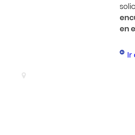
so
enc
en e
Ir
Nuñez de Balboa, 116 - 3ª. Oficinas 5 y 6 28006 - Madri
Fondo Europeo de Desarollo Regional 
Una manera de hacer Europa