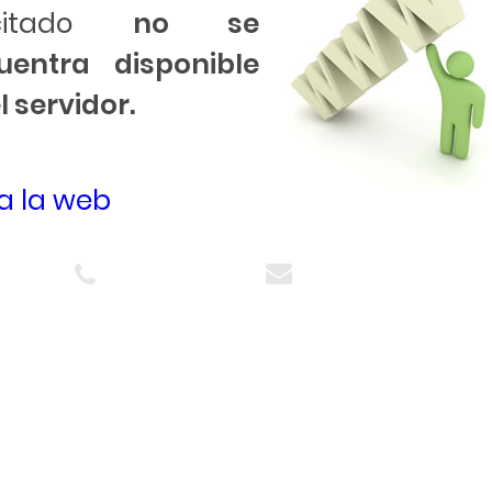
licitado
no se
uentra disponible
l servidor.
 a la web
d - Spain
Tel.: +34 915 627 003
Contacto
(FEDER)